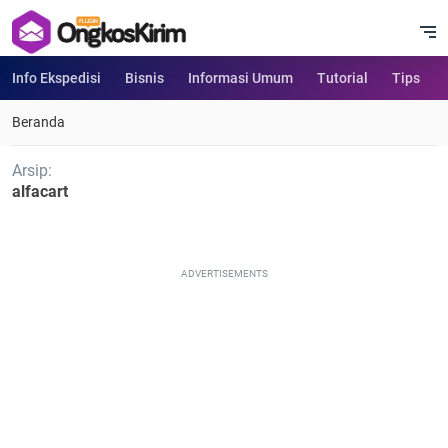
Info Ekspedisi
Bisnis
Informasi Umum
Tutorial
Tips
Beranda
Arsip:
alfacart
ADVERTISEMENTS