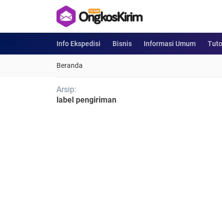
Info Ekspedisi
Bisnis
Informasi Umum
Tuto
Beranda
Arsip:
label pengiriman