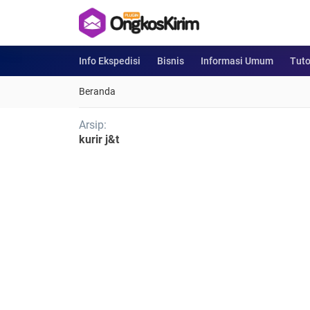
Info Ekspedisi
Bisnis
Informasi Umum
Tuto
Beranda
Arsip:
kurir j&t