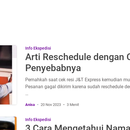
Info Ekspedisi
Arti Reschedule dengan
Penyebabnya
Pernahkah saat cek resi J&T Express kemudian m
Pesanan gagal dikirim karena sudah reschedule d
…
Anisa
20 Nov 2023
3 Menit
Info Ekspedisi
3 Cara Mengetahui Nama