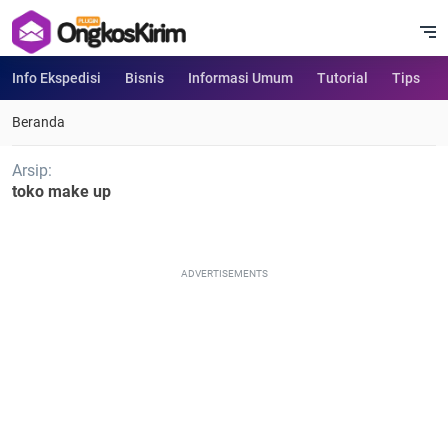
Info Ekspedisi
Bisnis
Informasi Umum
Tutorial
Tips
Beranda
Arsip:
toko make up
ADVERTISEMENTS