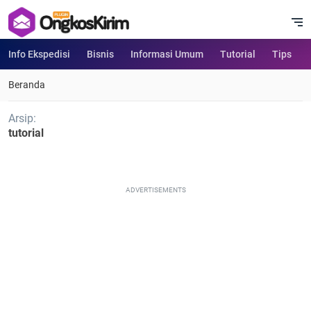
Info Ekspedisi
Bisnis
Informasi Umum
Tutorial
Tips
Beranda
Arsip:
tutorial
ADVERTISEMENTS