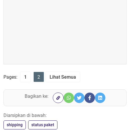
Pages:
1
2
Lihat Semua
Bagikan ke:
Diarsipkan di bawah:
shipping
status paket