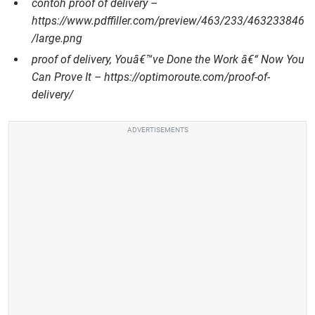
contoh proof of delivery –
https://www.pdffiller.com/preview/463/233/463233846
/large.png
proof of delivery, Youâ€™ve Done the Work â€“ Now You
Can Prove It – https://optimoroute.com/proof-of-
delivery/
ADVERTISEMENTS