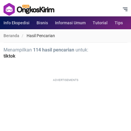
Info Ekspedisi
Bisnis
Informasi Umum
Tutorial
Tips
Beranda
Hasil Pencarian
Menampilkan
114 hasil pencarian
untuk:
tiktok
ADVERTISEMENTS