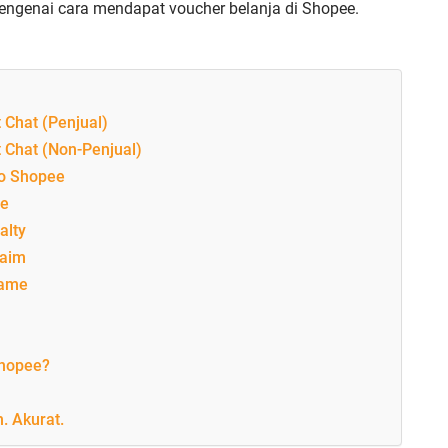
mengenai cara mendapat voucher belanja di Shopee.
Chat (Penjual)
 Chat (Non-Penjual)
ko Shopee
ee
alty
laim
Game
Shopee?
. Akurat.