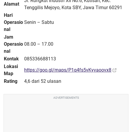
Jl. Rungkut Industri XII No.6, Kutisari, Kec.
Alamat
Tenggilis Mejoyo, Kota SBY, Jawa Timur 60291
Hari
Operasio
Senin – Sabtu
nal
Jam
Operasio
08.00 – 17.00
nal
Kontak
085336688113
Lokasi
https://goo.gl/maps/P1q4fs5vKyvaoovx8
Map
Rating
4,6 dari 52 ulasan
ADVERTISEMENTS