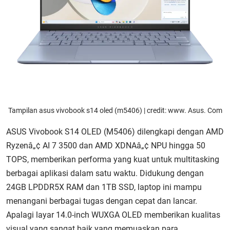
Tampilan asus vivobook s14 oled (m5406) | credit: www. Asus. Com
ASUS Vivobook S14 OLED (M5406) dilengkapi dengan AMD
Ryzenâ„¢ AI 7 3500 dan AMD XDNAâ„¢ NPU hingga 50
TOPS, memberikan performa yang kuat untuk multitasking
berbagai aplikasi dalam satu waktu. Didukung dengan
24GB LPDDR5X RAM dan 1TB SSD, laptop ini mampu
menangani berbagai tugas dengan cepat dan lancar.
Apalagi layar 14.0-inch WUXGA OLED memberikan kualitas
visual yang sangat baik yang memuaskan para