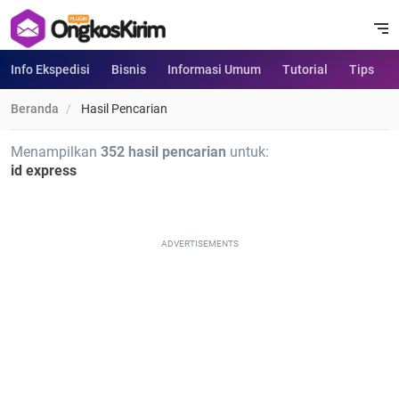
Info Ekspedisi
Bisnis
Informasi Umum
Tutorial
Tips
Beranda
Hasil Pencarian
Menampilkan
352 hasil pencarian
untuk:
id express
ADVERTISEMENTS