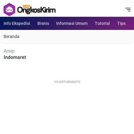
Info Ekspedisi
Bisnis
Informasi Umum
Tutorial
Tips
Beranda
Arsip:
Indomaret
ADVERTISEMENTS