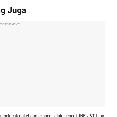
ng Juga
DVERTISEMENTS
a melacak paket dari ekspedisi lain seperti JNE, J&T, Lion