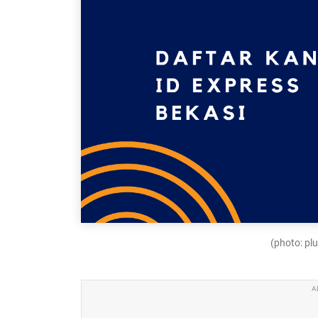
(photo: p
A