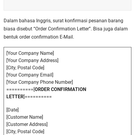
Dalam bahasa Inggris, surat konfirmasi pesanan barang
biasa disebut “Order Confirmation Letter”. Bisa juga dalam
bentuk order confirmation E-Mail.
[Your Company Name]
[Your Company Address]
[City, Postal Code]
[Your Company Email]
[Your Company Phone Number]
==========[
ORDER CONFIRMATION
LETTER
]==========
[Date]
[Customer Name]
[Customer Address]
[City, Postal Code]