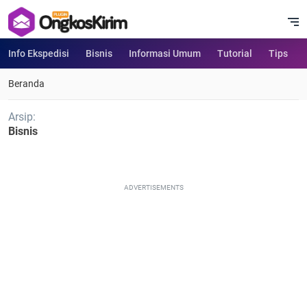
Info Ekspedisi
Bisnis
Informasi Umum
Tutorial
Tips
Beranda
Arsip:
Bisnis
ADVERTISEMENTS