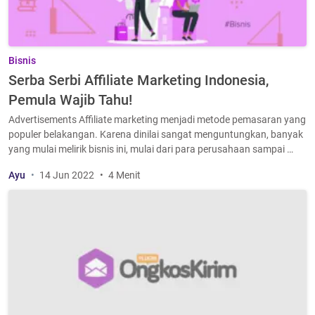
Bisnis
Serba Serbi Affiliate Marketing Indonesia,
Pemula Wajib Tahu!
Advertisements Affiliate marketing menjadi metode pemasaran yang
populer belakangan. Karena dinilai sangat menguntungkan, banyak
yang mulai melirik bisnis ini, mulai dari para perusahaan sampai …
Ayu
14 Jun 2022
4 Menit