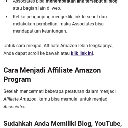
Associates bisa
menempatkan link tersebut di blog
atau bagian lain di web.
Ketika pengunjung mengeklik link tersebut dan
melakukan pembelian, maka Associates bisa
mendapatkan keuntungan.
Untuk cara menjadi Affiliate Amazon lebih lengkapnya,
Anda dapat scroll ke bawah atau
klik link ini
.
Cara Menjadi Affiliate Amazon
Program
Setelah mencermati beberapa peraturan dalam menjadi
Affiliate Amazon
, kamu bisa memulai untuk menjadi
Associates
.
Sudahkah Anda Memiliki Blog, YouTube,