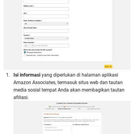
Isi informasi
yang diperlukan di halaman aplikasi
Amazon Associates, termasuk situs web dan tautan
media sosial tempat Anda akan membagikan tautan
afiliasi.