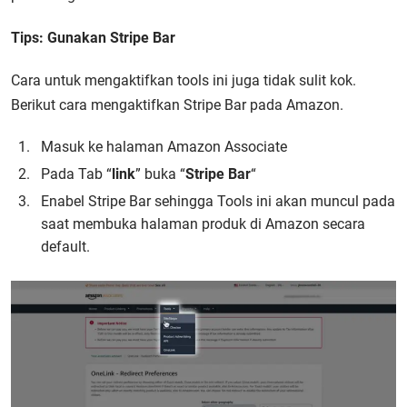
Tips: Gunakan Stripe Bar
Cara untuk mengaktifkan tools ini juga tidak sulit kok.
Berikut cara mengaktifkan Stripe Bar pada Amazon.
Masuk ke halaman Amazon Associate
Pada Tab “
link
” buka “
Stripe Bar
“
Enabel Stripe Bar sehingga Tools ini akan muncul pada
saat membuka halaman produk di Amazon secara
default.