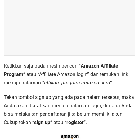
Ketikkan saja pada mesin pencari “
Amazon Affiliate
Program
” atau “Affiliate Amazon login” dan temukan link
menuju halaman “
affiliate-program.amazon.com
“.
Tekan tombol sign up yang ada pada halam tersebut, maka
Anda akan diarahkan menuju halaman login, dimana Anda
bisa melakukan pendaftaran jika belum memiliki akun.
Cukup tekan “
sign up
” atau “
register
“.