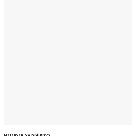
Halaman Selanjutnya