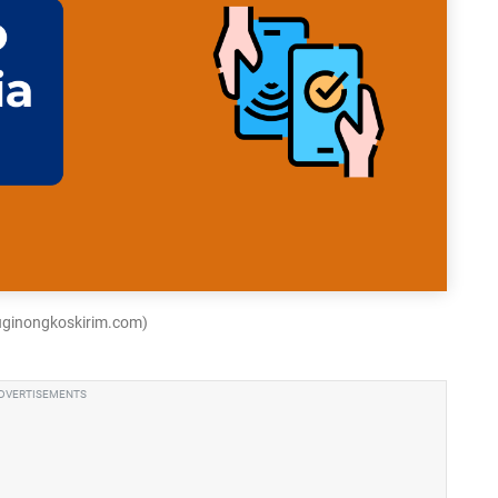
luginongkoskirim.com)
DVERTISEMENTS