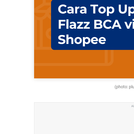
(photo: p
A