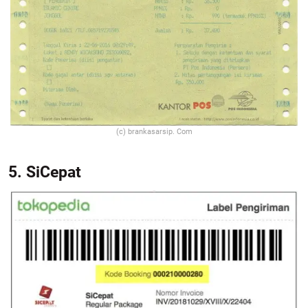
(c) brankasarsip. Com
5. SiCepat