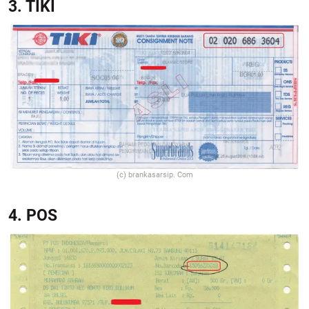
3. TIKI
(c) brankasarsip. Com
4. POS