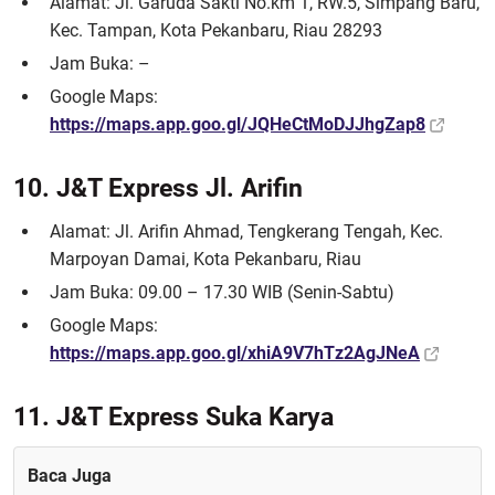
Alamat: Jl. Garuda Sakti No.km 1, RW.5, Simpang Baru,
Kec. Tampan, Kota Pekanbaru, Riau 28293
Jam Buka: –
Google Maps:
https://maps.app.goo.gl/JQHeCtMoDJJhgZap8
10. J&T Express Jl. Arifin
Alamat: Jl. Arifin Ahmad, Tengkerang Tengah, Kec.
Marpoyan Damai, Kota Pekanbaru, Riau
Jam Buka: 09.00 – 17.30 WIB (Senin-Sabtu)
Google Maps:
https://maps.app.goo.gl/xhiA9V7hTz2AgJNeA
11. J&T Express Suka Karya
Baca Juga