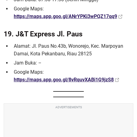
Google Maps:
https://maps.app.goo.gl/ANrYPKi3wPQZ17qq9
19. J&T Express Jl. Paus
Alamat: Jl. Paus No.43b, Wonorejo, Kec. Marpoyan
Damai, Kota Pekanbaru, Riau 28125
Jam Buka: –
Google Maps:
https://maps.app.goo.gl/8vRquvXABi1G9jzS8
ADVERTISEMENTS