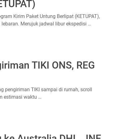
KETUPAT)
gram Kirim Paket Untung Berlipat (KETUPAT),
lebaran. Merujuk jadwal libur ekspedisi …
iriman TIKI ONS, REG
g pengiriman TIKI sampai di rumah, scroll
m estimasi waktu …
g ke Australia DHL, JNE,