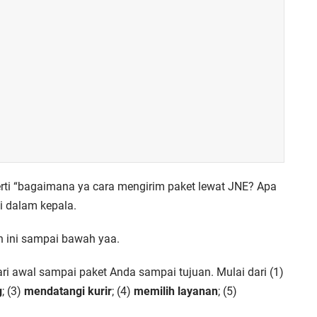
erti “bagaimana ya cara mengirim paket lewat JNE? Apa
i dalam kepala.
 ini sampai bawah yaa.
ri awal sampai paket Anda sampai tujuan. Mulai dari (1)
g
; (3)
mendatangi kurir
; (4)
memilih layanan
; (5)