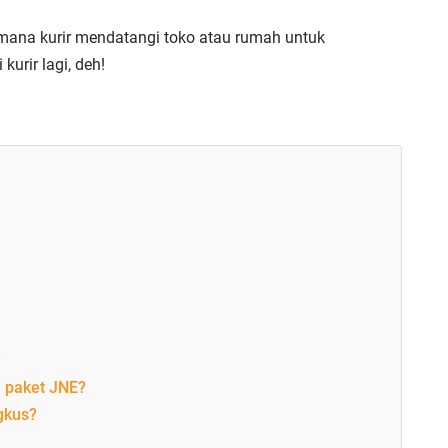
 mana kurir mendatangi toko atau rumah untuk
urir lagi, deh!
?
m paket JNE?
gkus?