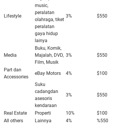
music,
peralatan
Lifestyle
3%
$550
olahraga, tiket
peralatan
gaya hidup
lainya
Buku, Komik,
Media
Majalah, DVD,
3%
$550
Film, Musik
Part dan
eBay Motors
4%
$100
Accessories
Suku
cadangdan
3%
$550
asesoris
kendaraan
Real Estate
Properti
10%
$100
All others
Lainnya
4%
%550