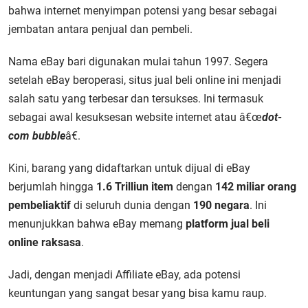
bahwa internet menyimpan potensi yang besar sebagai
jembatan antara penjual dan pembeli.
Nama eBay bari digunakan mulai tahun 1997. Segera
setelah eBay beroperasi, situs jual beli online ini menjadi
salah satu yang terbesar dan tersukses. Ini termasuk
sebagai awal kesuksesan website internet atau â€œ
dot-
com bubble
â€.
Kini, barang yang didaftarkan untuk dijual di eBay
berjumlah hingga
1.6 Trilli
un
item
dengan
142 miliar
orang
pembeli
aktif
di seluruh dunia dengan
190 negara
. Ini
menunjukkan bahwa eBay memang
platform jual beli
online raksasa
.
Jadi, dengan menjadi Affiliate eBay, ada potensi
keuntungan yang sangat besar yang bisa kamu raup.