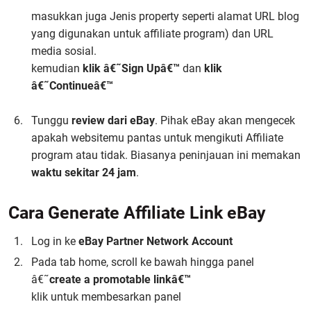
masukkan juga Jenis property seperti alamat URL blog
yang digunakan untuk affiliate program) dan URL
media sosial.
kemudian
klik â€˜Sign Upâ€™
dan
klik
â€˜Continueâ€™
Tunggu
review dari eBay
. Pihak eBay akan mengecek
apakah websitemu pantas untuk mengikuti Affiliate
program atau tidak. Biasanya peninjauan ini memakan
waktu
sekitar 24 jam
.
Cara Generate Affiliate Link eBay
Log in ke
eBay Partner Network Account
Pada tab home, scroll ke bawah hingga panel
â€˜
create a promotable link
â€™
klik untuk membesarkan panel