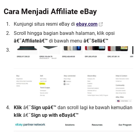
Cara Menjadi Affiliate eBay
Kunjungi situs resmi eBay di
ebay.com
Scroll hingga bagian bawah halaman, klik opsi
â€˜Affiliateâ€™
di bawah menu
â€˜Sellâ€™
Klik
â€˜
Sign upâ€™
dan scroll lagi ke bawah kemudian
klik
â€˜
Sign up with eBayâ€™