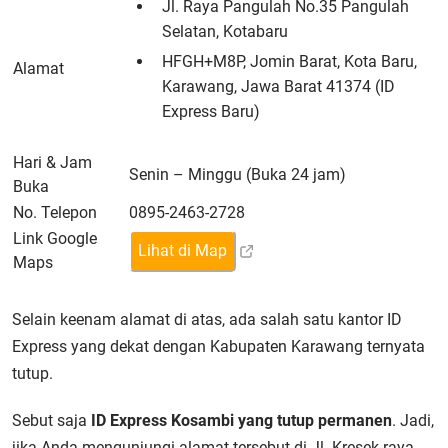
Jl. Raya Pangulah No.35 Pangulah
Selatan, Kotabaru
HFGH+M8P, Jomin Barat, Kota Baru,
Alamat
Karawang, Jawa Barat 41374 (ID
Express Baru)
Hari & Jam
Senin – Minggu (Buka 24 jam)
Buka
No. Telepon
0895-2463-2728
Link Google
Lihat di Map
Maps
Selain keenam alamat di atas, ada salah satu kantor ID
Express yang dekat dengan Kabupaten Karawang ternyata
tutup.
Sebut saja
ID Express Kosambi yang tutup permanen
. Jadi,
jika Anda mengunjungi alamat tersebut di Jl. Kresek raya,