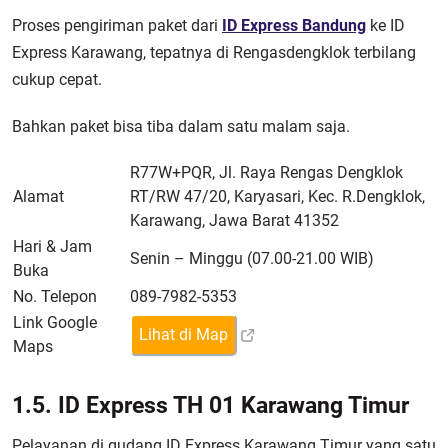
Proses pengiriman paket dari
ID Express Bandung
ke ID
Express Karawang, tepatnya di Rengasdengklok terbilang
cukup cepat.
Bahkan paket bisa tiba dalam satu malam saja.
R77W+PQR, Jl. Raya Rengas Dengklok
Alamat
RT/RW 47/20, Karyasari, Kec. R.Dengklok,
Karawang, Jawa Barat 41352
Hari & Jam
Senin – Minggu (07.00-21.00 WIB)
Buka
No. Telepon
089-7982-5353
Link Google
Lihat di Map
Maps
1.5. ID Express TH 01 Karawang Timur
Pelayanan di gudang ID Express Karawang Timur yang satu