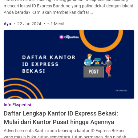
mencari lokasi ID Express Bandung yang paling dekat dengan lokasi
Anda berada? Kami akan memberikan daftar …
Ayu
22 Jan 2024
< 1 Menit
Info Ekspedisi
Daftar Lengkap Kantor ID Express Bekasi:
Mulai dari Kantor Pusat hingga Agennya
Advertisements Saat ini ada beberapa kantor ID Express Bekasi
yang masih buka, tutup sementara, tutup permanen, dan pindah