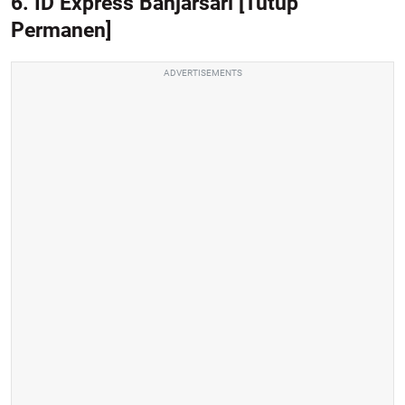
6. ID Express Banjarsari
[Tutup
Permanen]
ADVERTISEMENTS