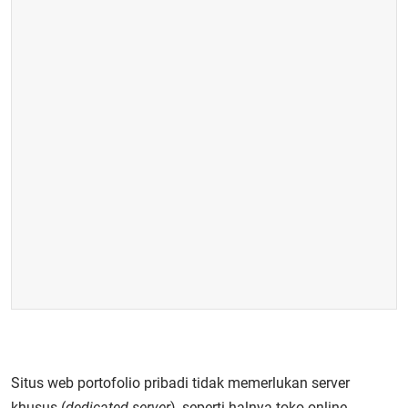
Situs web portofolio pribadi tidak memerlukan server
khusus (
dedicated server
), seperti halnya toko online