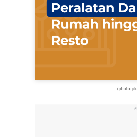
(photo: p
A