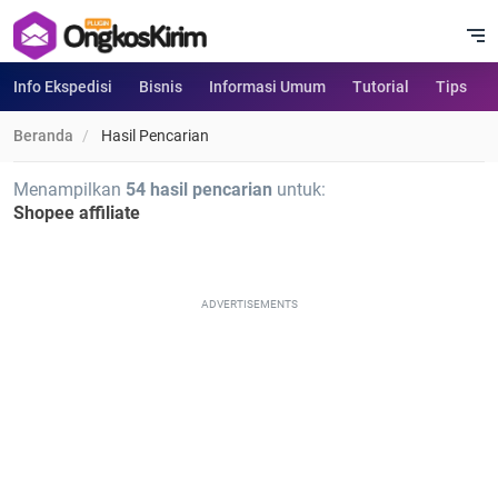
Info Ekspedisi
Bisnis
Informasi Umum
Tutorial
Tips
Beranda
Hasil Pencarian
Menampilkan
54 hasil pencarian
untuk:
Shopee affiliate
ADVERTISEMENTS