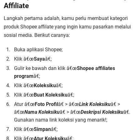
Affiliate
Langkah pertama adalah, kamu perlu membuat kategori
produk Shopee affilate yang ingin kamu pasarkan melalui
sosial media. Berikut caranya:
Buka aplikasi Shopee;
Klik â€œ
Saya
â€;
Gulir ke bawah dan klik â€œ
Shopee affiliates
program
â€;
Klik â€œ
Koleksiku
â€;
Klik â€œ
Buat Koleksiku
â€;
Atur â€œ
Foto Profil
â€ > â€œ
Link Koleksiku
â€ >
â€œ
Nama Koleksiku
â€ > â€œ
Deskripsi Koleksiku
â€.
Gunakan nama link koleksi yang menarik!;
Klik â€œ
Simpan
â€;
Klik â€œ
Atur Koleksiku
â€;