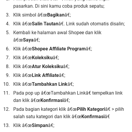
pasarkan. Di sini kamu coba produk sepatu;
Klik simbol â€œ
Bagikan
â€;
Klik â€œ
Salin Tautan
â€. Link sudah otomatis disalin;
Kembali ke halaman awal Shopee dan klik
â€œ
Saya
â€;
Klik â€œ
Shopee Affiliate Program
â€;
Klik â€œ
Koleksiku
â€;
Klik â€œ
Atur Koleksiku
â€;
Klik â€œ
Link Affiliate
â€;
Klik â€œ
Tambahkan Link
â€;
Pada pop up â€œTambahkan Linkâ€ tempelkan link
dan klik â€œ
Konfirmasi
â€;
Pada bagian kategori klik â€œ
Pilih Kategori
â€ > pilih
salah satu kategori dan klik â€œ
Konfirmasi
â€
Klik â€œ
Simpan
â€;