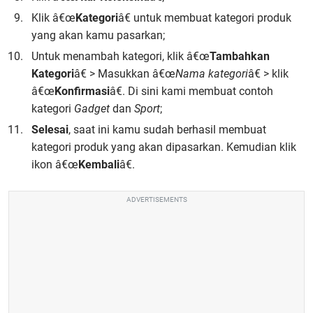
Klik â€œ
Kategori
â€ untuk membuat kategori produk
yang akan kamu pasarkan;
Untuk menambah kategori, klik â€œ
Tambahkan
Kategori
â€ > Masukkan â€œ
Nama kategori
â€ > klik
â€œ
Konfirmasi
â€. Di sini kami membuat contoh
kategori
Gadget
dan
Sport
;
Selesai
, saat ini kamu sudah berhasil membuat
kategori produk yang akan dipasarkan. Kemudian klik
ikon â€œ
Kembali
â€.
ADVERTISEMENTS