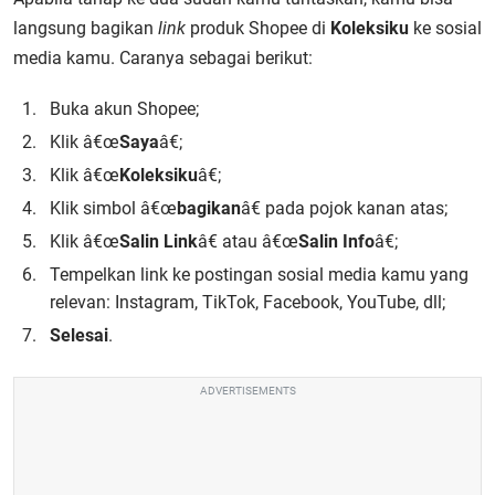
langsung bagikan
link
produk Shopee di
Koleksiku
ke sosial
media kamu. Caranya sebagai berikut:
Buka akun Shopee;
Klik â€œ
Saya
â€;
Klik â€œ
Koleksiku
â€;
Klik simbol â€œ
bagikan
â€ pada pojok kanan atas;
Klik â€œ
Salin Link
â€ atau â€œ
Salin Info
â€;
Tempelkan link ke postingan sosial media kamu yang
relevan: Instagram, TikTok, Facebook, YouTube, dll;
Selesai
.
ADVERTISEMENTS