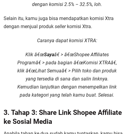
dengan komisi 2.5% – 32.5%, loh.
Selain itu, kamu juga bisa mendapatkan komisi Xtra
dengan menjual produk
seller
komisi Xtra.
Caranya dapat komisi XTRA:
Klik â€œ
Saya
â€ > â€œ
Shopee Affiliates
Program
â€ > pada bagian â€œKomisi XTRAâ€,
klik â€œ
Lihat Semua
â€ > Pilih toko dan produk
yang tersedia di sana dan salin linknya.
Kemudian lanjutkan dengan menempelkan link
pada kategori yang telah kamu buat.
Selesai
.
3. Tahap 3: Share Link Shopee Affiliate
ke Sosial Media
Apabila tahap ke dua sudah kamu tuntaskan, kamu bisa