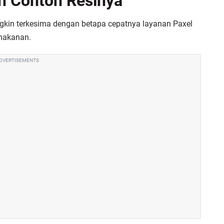
an Contoh Resinya
kin terkesima dengan betapa cepatnya layanan Paxel
makanan.
DVERTISEMENTS