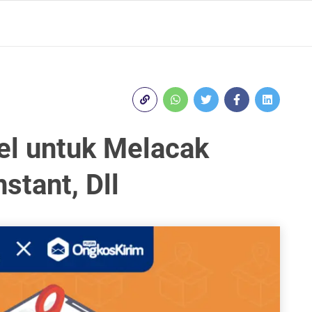
el untuk Melacak
stant, Dll