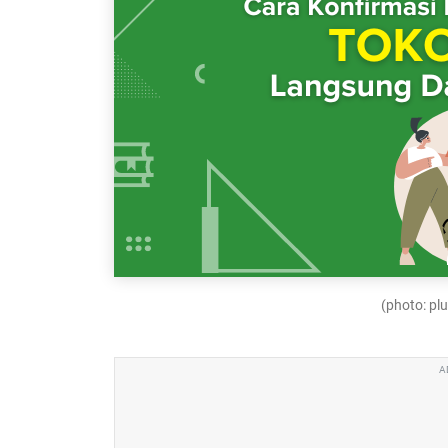
(photo: p
A