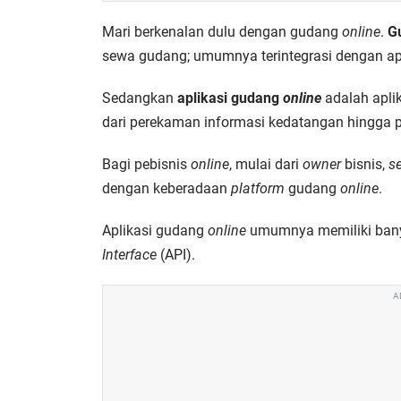
Mari berkenalan dulu dengan gudang
online
.
G
sewa gudang; umumnya terintegrasi dengan apl
Sedangkan
aplikasi gudang
online
adalah apli
dari perekaman informasi kedatangan hingga 
Bagi pebisnis
online
, mulai dari
owner
bisnis,
se
dengan keberadaan
platform
gudang
online
.
Aplikasi gudang
online
umumnya memiliki bany
Interface
(API).
A