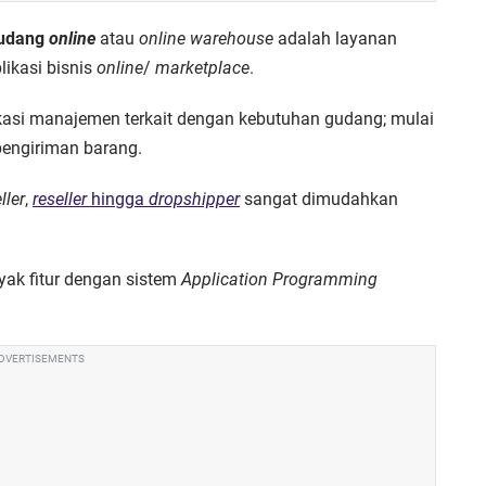
udang
online
atau
online warehouse
adalah layanan
ikasi bisnis
online
/
marketplace
.
kasi manajemen terkait dengan kebutuhan gudang; mulai
pengiriman barang.
ller
,
reseller
hingga
dropshipper
sangat dimudahkan
ak fitur dengan sistem
Application Programming
DVERTISEMENTS