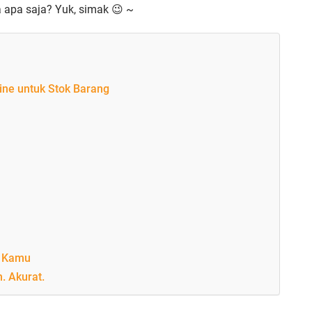
a apa saja? Yuk, simak 😉 ~
ine untuk Stok Barang
si Kamu
. Akurat.