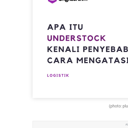
(photo: p
A