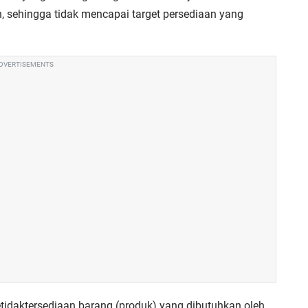
, sehingga tidak mencapai target persediaan yang
DVERTISEMENTS
idaktersediaan barang (produk) yang dibutuhkan oleh