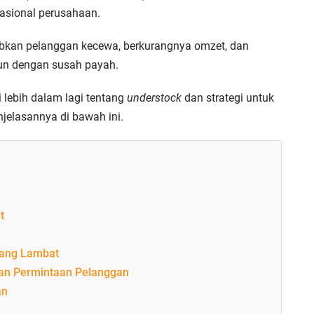
asional perusahaan.
an pelanggan kecewa, berkurangnya omzet, dan
gun dengan susah payah.
lebih dalam lagi tentang
understock
dan strategi untuk
elasannya di bawah ini.
t
yang Lambat
tan Permintaan Pelanggan
an