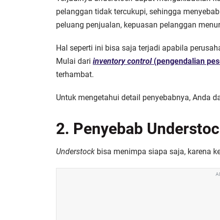
pelanggan tidak tercukupi, sehingga menyebabk
peluang penjualan, kepuasan pelanggan menuru
Hal seperti ini bisa saja terjadi apabila per
Mulai dari
inventory control
(pengendalian pes
terhambat.
Untuk mengetahui detail penyebabnya, Anda d
2. Penyebab Understo
Understock
bisa menimpa siapa saja, karena ke
A