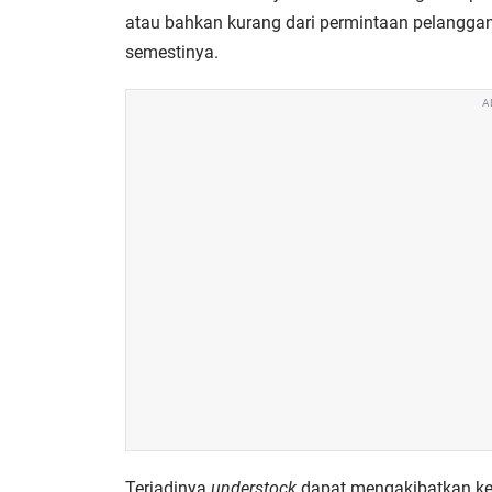
atau bahkan kurang dari permintaan pelanggan
semestinya.
A
Terjadinya
understock
dapat mengakibatkan ket