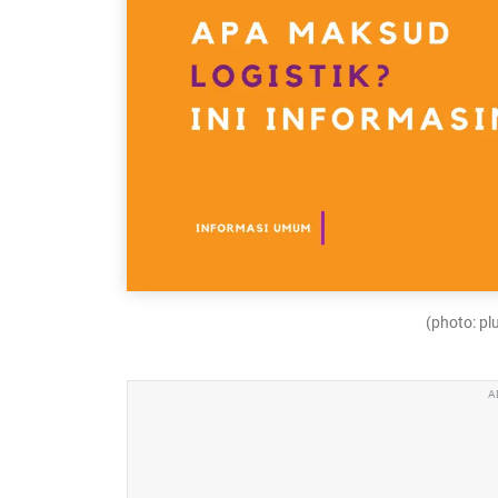
(photo: p
A