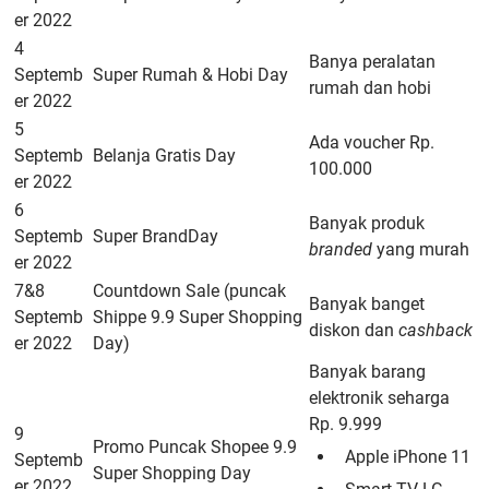
er 2022
4
Banya peralatan
Septemb
Super Rumah & Hobi Day
rumah dan hobi
er 2022
5
Ada voucher Rp.
Septemb
Belanja Gratis Day
100.000
er 2022
6
Banyak produk
Septemb
Super BrandDay
branded
yang murah
er 2022
7&8
Countdown Sale (puncak
Banyak banget
Septemb
Shippe 9.9 Super Shopping
diskon dan
cashback
er 2022
Day)
Banyak barang
elektronik seharga
Rp. 9.999
9
Promo Puncak Shopee 9.9
Apple iPhone 11
Septemb
Super Shopping Day
er 2022