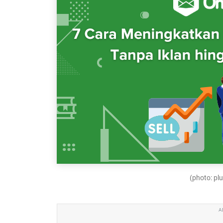
(photo: p
A